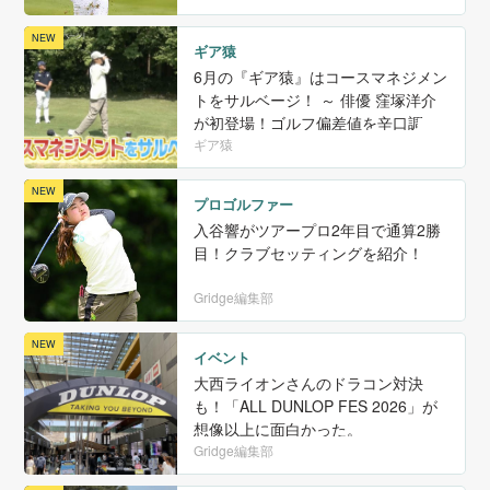
ギア猿
6月の『ギア猿』はコースマネジメン
トをサルベージ！ ～ 俳優 窪塚洋介
が初登場！ゴルフ偏差値を辛口調
査〜
ギア猿
プロゴルファー
入谷響がツアープロ2年目で通算2勝
目！クラブセッティングを紹介！
Gridge編集部
イベント
大西ライオンさんのドラコン対決
も！「ALL DUNLOP FES 2026」が
想像以上に面白かった。
Gridge編集部