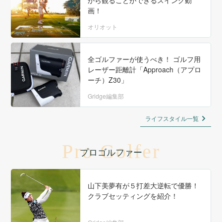
画！
オリオット
全ゴルファーが使うべき！ ゴルフ用
レーザー距離計「Approach（アプロ
ーチ）Z30」
Gridge編集部
ライフスタイル一覧
Pro Golfer
プロゴルファー
山下美夢有が５打差大逆転で優勝！
クラブセッティングを紹介！