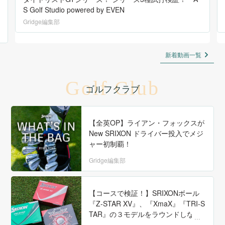
S Golf Studio powered by EVEN
Gridge編集部
新着動画一覧
Golf Club
ゴルフクラブ
【全英OP】ライアン・フォックスが
New SRIXON ドライバー投入でメジ
ャー初制覇！
Gridge編集部
【コースで検証！】SRIXONボール
『Z-STAR XV』、『XmaX』『TRI-S
TAR』の３モデルをラウンドしなが
ら徹底試打！