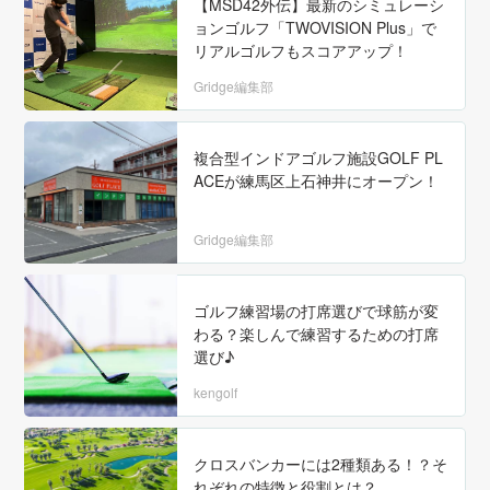
【MSD42外伝】最新のシミュレーシ
ョンゴルフ「TWOVISION Plus」で
リアルゴルフもスコアアップ！
Gridge編集部
複合型インドアゴルフ施設GOLF PL
ACEが練馬区上石神井にオープン！
Gridge編集部
ゴルフ練習場の打席選びで球筋が変
わる？楽しんで練習するための打席
選び♪
kengolf
クロスバンカーには2種類ある！？そ
れぞれの特徴と役割とは？