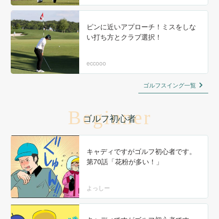
ピンに近いアプローチ！ミスをしな
い打ち方とクラブ選択！
eccooo
ゴルフスイング一覧
Beginner
ゴルフ初心者
キャディですがゴルフ初心者です。
第70話「花粉が多い！」
よっしー