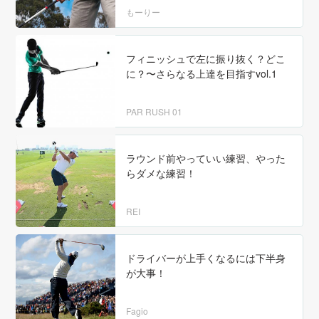
もーりー
フィニッシュで左に振り抜く？どこ
に？〜さらなる上達を目指すvol.1
PAR RUSH 01
ラウンド前やっていい練習、やった
らダメな練習！
REI
ドライバーが上手くなるには下半身
が大事！
Fagio