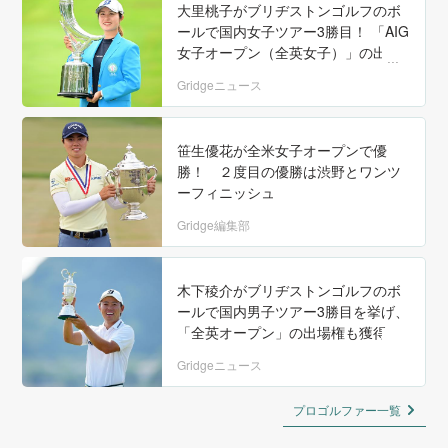
大里桃子がブリヂストンゴルフのボ
ールで国内女子ツアー3勝目！ 「AIG
女子オープン（全英女子）」の出場
権も獲得
Gridgeニュース
笹生優花が全米女子オープンで優
勝！ ２度目の優勝は渋野とワンツ
ーフィニッシュ
Gridge編集部
木下稜介がブリヂストンゴルフのボ
ールで国内男子ツアー3勝目を挙げ、
「全英オープン」の出場権も獲得
Gridgeニュース
プロゴルファー一覧