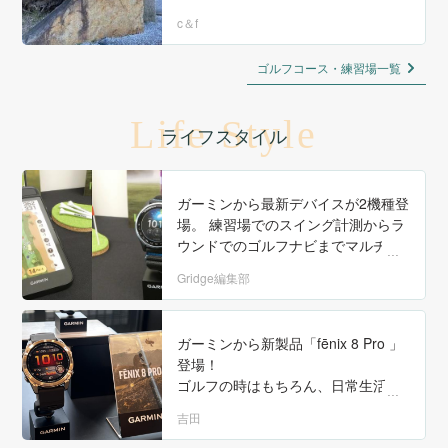
c＆f
ゴルフコース・練習場一覧
Life Style
ライフスタイル
ガーミンから最新デバイスが2機種登
場。 練習場でのスイング計測からラ
ウンドでのゴルフナビまでマルチに
使えるオールインワンモデル『Appr
Gridge編集部
oach G82』と、ジュニアゴルファー
のためのゴルフGPSウォッチ『Appr
oach J1』
ガーミンから新製品「fēnix 8 Pro 」
登場！
ゴルフの時はもちろん、日常生活で
も睡眠時でも、
吉田
24時間、身体の一部にしたいマルチ
スポーツGPSスマートウォッチ