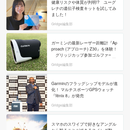
健康リスクや体質が判明!? ユーグ
レナの遺伝子検査キットを試してみ
ました！
Gridge編集部
ガーミンの最新レーザー距離計『Ap
proach (アプローチ) Z30』を体験！
グリッジカップ参加ゴルファーの
声を拾ってみました！【PR】
Gridge編集部
Garminのフラッグシップモデルが進
化！ マルチスポーツGPSウォッチ
『fēnix 8』が発売
Gridge編集部
スマホのスワイプで好きなアングル
から観ることができるスイング動