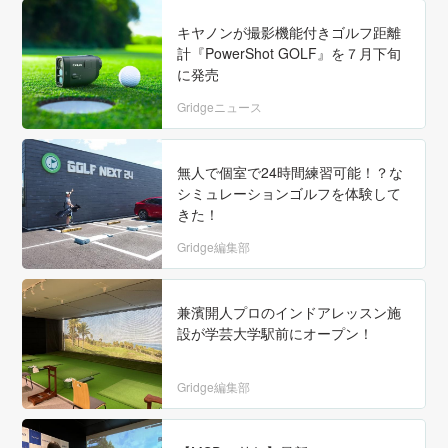
キヤノンが撮影機能付きゴルフ距離
計『PowerShot GOLF』を７月下旬
に発売
Gridgeニュース
無人で個室で24時間練習可能！？な
シミュレーションゴルフを体験して
きた！
Gridge編集部
兼濱開人プロのインドアレッスン施
設が学芸大学駅前にオープン！
Gridge編集部