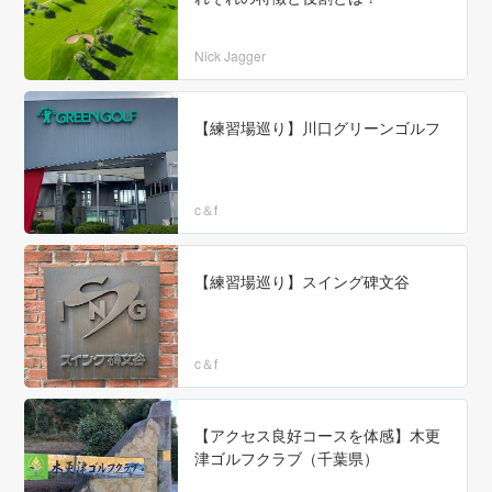
Nick Jagger
【練習場巡り】川口グリーンゴルフ
c＆f
【練習場巡り】スイング碑文谷
c＆f
【アクセス良好コースを体感】木更
津ゴルフクラブ（千葉県）