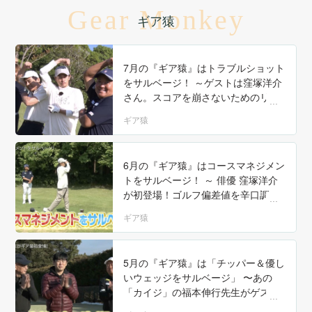
Gear Monkey
ギア猿
7月の『ギア猿』はトラブルショット
をサルベージ！ ～ゲストは窪塚洋介
さん。スコアを崩さないためのリカ
バリー〜
ギア猿
6月の『ギア猿』はコースマネジメン
トをサルベージ！ ～ 俳優 窪塚洋介
が初登場！ゴルフ偏差値を辛口調
査〜
ギア猿
5月の『ギア猿』は「チッパー＆優し
いウェッジをサルベージ」 〜あの
「カイジ」の福本伸行先生がゲスト
に来てくれました！〜