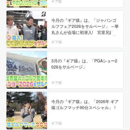
ギア猿
今月の『ギア猿』は、「ジャパンゴ
ルフフェア2026をサルベージ」 ～華
丸さんが会場に初潜入! 宮里兄妹ら
大物プロも多数登場だ!〜
ギア猿
3月の『ギア猿』は、「PGAショー2
026をサルベージ」
ギア猿
今月の『ギア猿』は、「2026年 ギア
猿ゴルフマッチ90分スペシャル」！
ギア猿