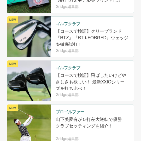
ら徹底試打！
Gridge編集部
ゴルフクラブ
【コースで検証】クリーブランド
『RTZ』『RT i-FORGED』ウェッジ
を徹底試打！
Gridge編集部
ゴルフクラブ
【コースで検証】飛ばしたいけどや
さしさも欲しい！ 最新XXIOシリー
ズを打ち比べ！
Gridge編集部
プロゴルファー
山下美夢有が５打差大逆転で優勝！
クラブセッティングを紹介！
Gridge編集部