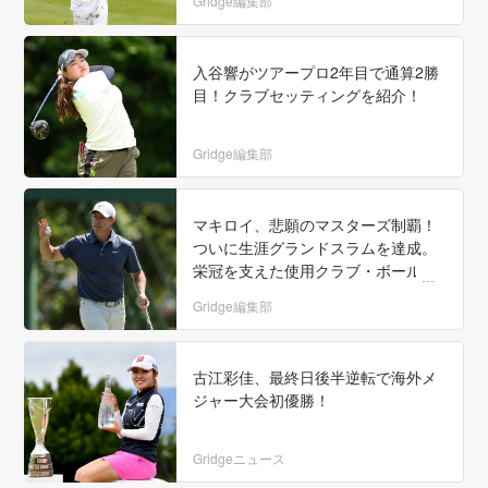
Gridge編集部
入谷響がツアープロ2年目で通算2勝
目！クラブセッティングを紹介！
Gridge編集部
マキロイ、悲願のマスターズ制覇！
ついに生涯グランドスラムを達成。
栄冠を支えた使用クラブ・ボールも
併せて紹介！
Gridge編集部
古江彩佳、最終日後半逆転で海外メ
ジャー大会初優勝！
Gridgeニュース