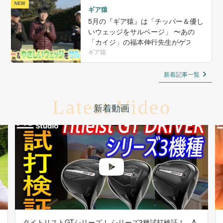
ギア猿
5月の『ギア猿』は「チッパー＆優し
いウェッジをサルベージ」 〜あの
「カイジ」の福本伸行先生がゲスト
に来てくれました！〜
ギア猿
新着記事一覧
Latest Video
新着動画
タイトリストGTシリーズ！ シリーズ3種試打検証！ A