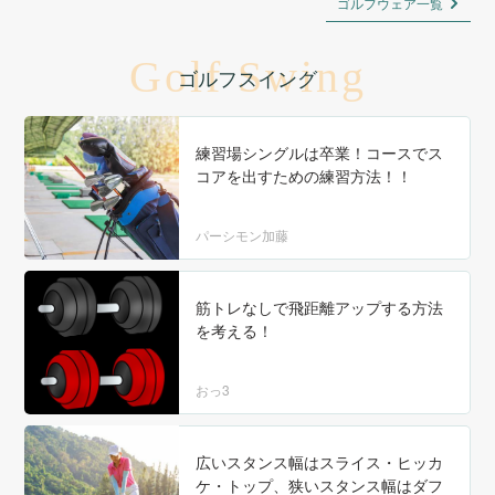
ゴルフウェア一覧
Golf Swing
ゴルフスイング
練習場シングルは卒業！コースでス
コアを出すための練習方法！！
パーシモン加藤
筋トレなしで飛距離アップする方法
を考える！
おっ3
広いスタンス幅はスライス・ヒッカ
ケ・トップ、狭いスタンス幅はダフ