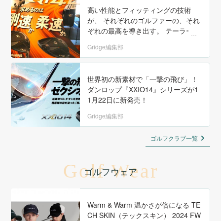
高い性能とフィッティングの技術
が、 それぞれのゴルファーの、それ
ぞれの最高を導き出す。 テーラーメ
イドから、『Qi4D』シリーズが登
Gridge編集部
場！
世界初の新素材で「一撃の飛び」！
ダンロップ『XXIO14』シリーズが1
1月22日に新発売！
Gridge編集部
ゴルフクラブ一覧
Golf Wear
ゴルフウェア
Warm & Warm 温かさが倍になる TE
CH SKIN（テックスキン） 2024 FW