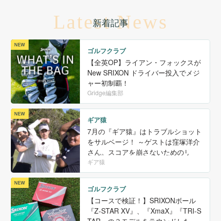
Latest News
新着記事
ゴルフクラブ
【全英OP】ライアン・フォックスが
New SRIXON ドライバー投入でメジ
ャー初制覇！
Gridge編集部
ギア猿
7月の『ギア猿』はトラブルショット
をサルベージ！ ～ゲストは窪塚洋介
さん。スコアを崩さないためのリカ
バリー〜
ギア猿
ゴルフクラブ
【コースで検証！】SRIXONボール
『Z-STAR XV』、『XmaX』『TRI-S
TAR』の３モデルをラウンドしなが