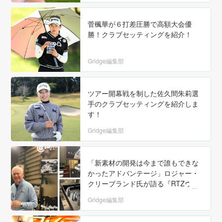
菅楓華が６打差圧勝で高額大会優
勝！クラブセッティングを紹介！
Gridge編集部
ツアー開幕戦を制した佐久間朱莉選
手のクラブセッティングを紹介しま
す！
Gridge編集部
「新素材の開発は今まで誰もできな
かったアドバンテージ」ロジャー・
クリーブランド氏が語る『RTZウェ
ッジ』の強み
Gridge編集部