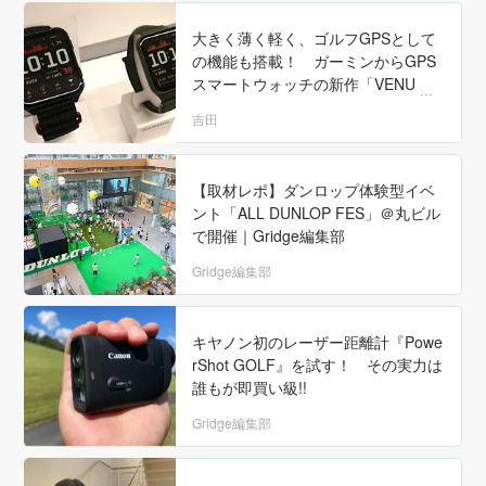
大きく薄く軽く、ゴルフGPSとして
の機能も搭載！ ガーミンからGPS
スマートウォッチの新作「VENU X
1」が登場!!
吉田
【取材レポ】ダンロップ体験型イベ
ント「ALL DUNLOP FES」＠丸ビル
で開催｜Gridge編集部
Gridge編集部
キヤノン初のレーザー距離計『Powe
rShot GOLF』を試す！ その実力は
誰もが即買い級!!
Gridge編集部