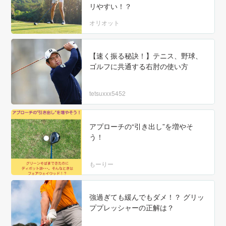
リやすい！？
オリオット
【速く振る秘訣！】テニス、野球、
ゴルフに共通する右肘の使い方
tetsuxxx5452
アプローチの“引き出し”を増やそ
う！
もーりー
強過ぎても緩んでもダメ！？ グリッ
ププレッシャーの正解は？