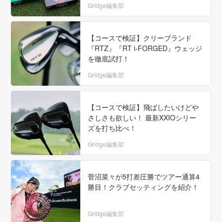
Gridge編集部
【コースで検証】クリーブランド
『RTZ』『RT i-FORGED』ウェッジ
を徹底試打！
Gridge編集部
【コースで検証】飛ばしたいけどや
さしさも欲しい！ 最新XXIOシリー
ズを打ち比べ！
Gridge編集部
菅沼菜々が5打差圧勝でツアー通算4
勝目！クラブセッティングを紹介！
Gridge編集部