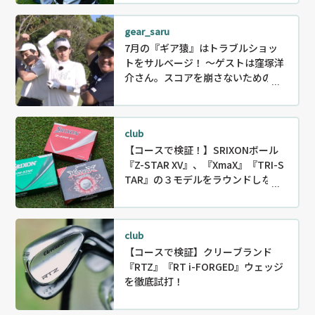
gear_saru
7月の『ギア猿』はトラブルショッ
トをサルベージ！ ～ゲストは窪塚洋
介さん。スコアを崩さないためのリ
カバリー〜
club
【コースで検証！】SRIXONボール
『Z-STAR XV』、『XmaX』『TRI-S
TAR』の３モデルをラウンドしなが
ら徹底試打！
club
【コースで検証】クリーブランド
『RTZ』『RT i-FORGED』ウェッジ
を徹底試打！