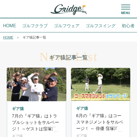
HOME
ゴルフクラブ
ゴルフウェア
ゴルフスイング
初心者
HOME
ギア猿記事一覧
News List
ギア猿記事一覧
ギア猿
ギア猿
6月の『ギア猿』はコー
7月の『ギア猿』はトラ
スマネジメントをサルベ
ブルショットをサルベー
ージ！ ～ 俳優 窪塚洋介
ジ！ ～ゲストは窪塚洋介
が初登場！ゴルフ偏差値
さん。スコアを崩さない
ギア猿
ギア猿