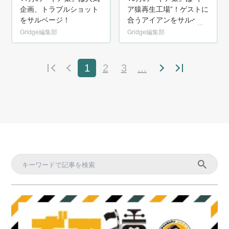
ア猿再生工場”！ゲストに
企画、トラブルショット
合うアイアンをサルベー
をサルベージ！
ジしようとしたらアクシ
Gridge編集部
Gridge編集部
デント発生！？
1
2
3
...