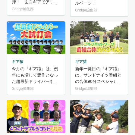
弾！ 面白ギアでアリナ
ルベージ！
シ判定会開催!
Gridge編集部
Gridge編集部
ギア猿
ギア猿
今月の『ギア猿』は、例
新年一発目の『ギア猿』
年にも増して豊作となっ
は、サンドナイツ番組と
た超最新ドライバーをサ
の合体90分スペシャルで
ルベージ！
す。
Gridge編集部
Gridge編集部