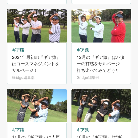
ギア猿
ギア猿
2024年最初の『ギア猿』
12月の『ギア猿』はパタ
はコースマネジメントを
ーの打感をサルベージ！
サルベージ！
打ち比べてみてどうな
の？
Gridge編集部
Gridge編集部
ギア猿
ギア猿
10月の『ギア猿』は“ギ
11月の『ギア猿』は人気