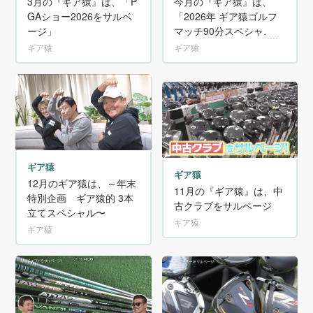
3月の『ギア猿』は、「P
今月の『ギア猿』は、
GAショー2026をサルベ
「2026年 ギア猿ゴルフ
ージ」
マッチ90分スペシャ
ル」！
ギア猿
ギア猿
ギア猿
ギア猿
12月のギア猿は、～年末
11月の『ギア猿』は、中
特別企画 ギア猿的 3本
古クラブをサルベージ
立てスペシャル〜
ギア猿
ギア猿