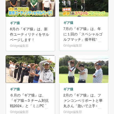
ギア猿
ギア猿
7月の『ギア猿』は、年
8月の『ギア猿』は、新
に１回の「スペシャルゴ
作ユーティリティをサル
ルフマッチ」後半戦です
ベージします！
Gridge編集部
Gridge編集部
ギア猿
ギア猿
2月の『ギア猿』は、フ
６月の『ギア猿』は、
ァンコンペリポートと華
「ギア猿～3 チーム対抗
丸さん「急いで上手くな
戦2024」と「ミニPGAシ
りたい！」の拡大版！
ョー」です。
Gridge編集部
Gridge編集部