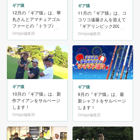
ギア猿
ギア猿
12月の『ギア猿』は、華
11月の『ギア猿』は、コ
丸さんとアマチュアゴル
コリコ遠藤さんを迎えて
ファーとの『トラブルシ
『ギアリンピック2024』
ョット選手権』です。
Gridge編集部
Gridge編集部
ギア猿
ギア猿
10月の『ギア猿』は、新
9月の『ギア猿』は、最
作アイアンをサルベージ
新シャフトをサルベージ
します！
します！
Gridge編集部
Gridge編集部