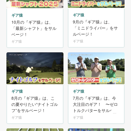
ギア猿
ギア猿
9月の『ギア猿』は、
10月の『ギア猿』は、
「ミニドライバー」をサ
「最新シャフト」をサル
ルベージ！
ベージ！
ギア猿
ギア猿
ギア猿
ギア猿
7月の『ギア猿』は、今
8月の『ギア猿』は、こ
大注目のギア！ 〜ゼロ
の夏やりたい“ナイトゴル
トルクパターをサルベー
フ”をサルベージ！
ジ！～
ギア猿
ギア猿