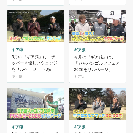
を辛口調査〜
ためのリカバリー〜
ギア猿
ギア猿
5月の『ギア猿』は「チ
今月の『ギア猿』は、
ッパー＆優しいウェッジ
「ジャパンゴルフフェア
をサルベージ」 〜あの
2026をサルベージ」 ～
「カイジ」の福本伸行先
華丸さんが会場に初潜入!
ギア猿
ギア猿
生がゲストに来てくれま
宮里兄妹ら大物プロも
した！〜
多数登場だ!〜
ギア猿
ギア猿