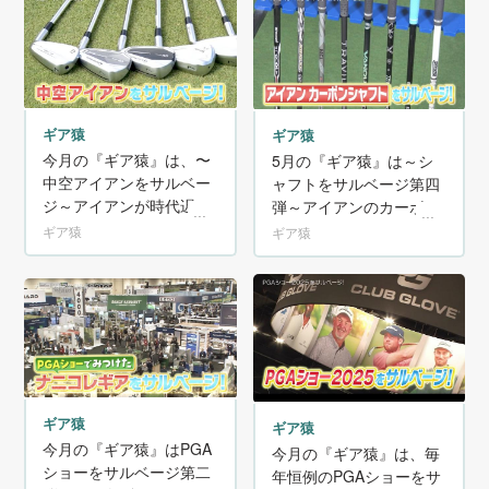
ギア猿
ギア猿
今月の『ギア猿』は、〜
5月の『ギア猿』は～シ
中空アイアンをサルベー
ャフトをサルベージ第四
ジ～アイアンが時代遅れ
弾～アイアンのカーボン
だなんて言わないで!
シャフトも全然ありなん
ギア猿
ギア猿
です!
ギア猿
ギア猿
今月の『ギア猿』はPGA
今月の『ギア猿』は、毎
ショーをサルベージ第二
年恒例のPGAショーをサ