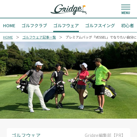
HOME
ゴルフクラブ
ゴルフウェア
ゴルフスイング
初心者
HOME
ゴルフウェア記事一覧
プレミアムバッグ「VESSEL」でなりたい自分に
ゴルフウェア
Gridge編集部【PR】