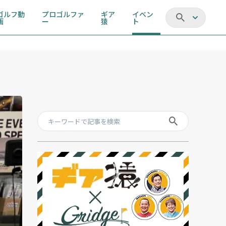
ゴルフ動
プロゴルファ
ギア
イベン
画
ー
猿
ト