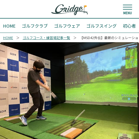
HOME
ゴルフクラブ
ゴルフウェア
ゴルフスイング
初心者
HOME
ゴルフコース・練習場記事一覧
【MSD42外伝】最新のシミュレーション