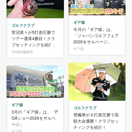
ギア猿
ゴルフクラブ
今月の『ギア猿』は、
菅沼菜々が5打差圧勝で
「ジャパンゴルフフェア
ツアー通算4勝目！クラ
2026をサルベージ」 ～
ブセッティングを紹介！
華丸さんが会場に初潜入!
ギア猿
Gridge編集部
宮里兄妹ら大物プロも
多数登場だ!〜
ギア猿
ゴルフクラブ
3月の『ギア猿』は、「P
菅楓華が６打差圧勝で高
GAショー2026をサルベ
額大会優勝！クラブセッ
ージ」
ティングを紹介！
ギア猿