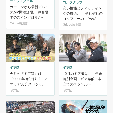
ライフスタイル
ゴルフクラブ
ガーミンから最新デバイ
高い性能とフィッティン
スが2機種登場。 練習場
グの技術が、 それぞれの
でのスイング計測からラ
ゴルファーの、それぞれ
ウンドでのゴルフナビま
Gridge編集部
の最高を導き出す。 テー
Gridge編集部
でマルチに使えるオール
ラーメイドから、『Qi4
インワンモデル『Approa
D』シリーズが登場！
ch G82』と、ジュニアゴ
ルファーのためのゴルフ
GPSウォッチ『Approach
J1』
ギア猿
ギア猿
今月の『ギア猿』は、
12月のギア猿は、～年末
「2026年 ギア猿ゴルフ
特別企画 ギア猿的 3本
マッチ90分スペシャ
立てスペシャル〜
ル」！
ギア猿
ギア猿