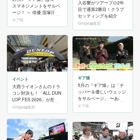
入谷響がツアープロ2年
スマネジメントをサルベ
目で通算2勝目！クラブ
ージ！ ～ 俳優 窪塚洋介
セッティングを紹介！
が初登場！ゴルフ偏差値
ギア猿
Gridge編集部
を辛口調査〜
ギア猿
イベント
5月の『ギア猿』は「チ
大西ライオンさんのドラ
ッパー＆優しいウェッジ
コン対決も！「ALL DUN
をサルベージ」 〜あの
LOP FES 2026」が想像
「カイジ」の福本伸行先
ギア猿
以上に面白かった。
Gridge編集部
生がゲストに来てくれま
した！〜