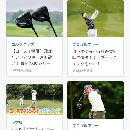
ゴルフクラブ
プロゴルファー
【コースで検証】飛ばし
山下美夢有が５打差大逆
たいけどやさしさも欲し
転で優勝！クラブセッテ
い！ 最新XXIOシリーズ
ィングを紹介！
を打ち比べ！
Gridge編集部
Gridge編集部
ギア猿
プロゴルファー
6月の『ギア猿』はコー