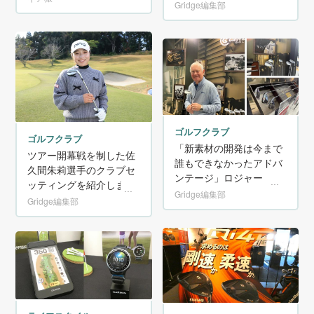
Gridge編集部
ゴルフクラブ
ゴルフクラブ
「新素材の開発は今まで
ツアー開幕戦を制した佐
誰もできなかったアドバ
久間朱莉選手のクラブセ
ンテージ」ロジャー・ク
ッティングを紹介しま
リーブランド氏が語る
Gridge編集部
す！
Gridge編集部
『RTZウェッジ』の強み