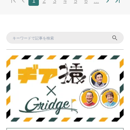
1
2
3
4
5
6
...