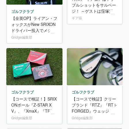
ブルショットをサルベー
ジ！ ～ゲストは窪塚洋介
ゴルフクラブ
さん。スコアを崩さない
【全英OP】ライアン・フ
ギア猿
ためのリカバリー〜
ォックスがNew SRIXON
ドライバー投入でメジャ
ー初制覇！
Gridge編集部
ゴルフクラブ
ゴルフクラブ
【コースで検証】クリー
【コースで検証！】SRIX
ブランド『RTZ』『RT i-
ONボール『Z-STAR X
FORGED』ウェッジを徹
V』、『XmaX』『TRI-S
底試打！
TAR』の３モデルをラウ
Gridge編集部
Gridge編集部
ンドしながら徹底試打！