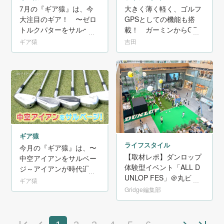
7月の『ギア猿』は、今
大きく薄く軽く、ゴルフ
大注目のギア！ 〜ゼロ
GPSとしての機能も搭
トルクパターをサルベー
載！ ガーミンからGPS
ジ！～
スマートウォッチの新作
ギア猿
吉田
「VENU X1」が登場!!
ギア猿
ライフスタイル
今月の『ギア猿』は、〜
【取材レポ】ダンロップ
中空アイアンをサルベー
体験型イベント「ALL D
ジ～アイアンが時代遅れ
UNLOP FES」＠丸ビル
だなんて言わないで!
ギア猿
で開催｜Gridge編集部
Gridge編集部