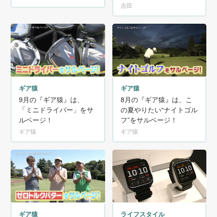
日常生活でも睡眠時で
吉田
も、
24時間、身体の一部にし
たいマルチスポーツGPS
スマートウォッチ
ギア猿
ギア猿
9月の『ギア猿』は、
8月の『ギア猿』は、こ
「ミニドライバー」をサ
の夏やりたい“ナイトゴル
ルベージ！
フ”をサルベージ！
ギア猿
ギア猿
ギア猿
ライフスタイル