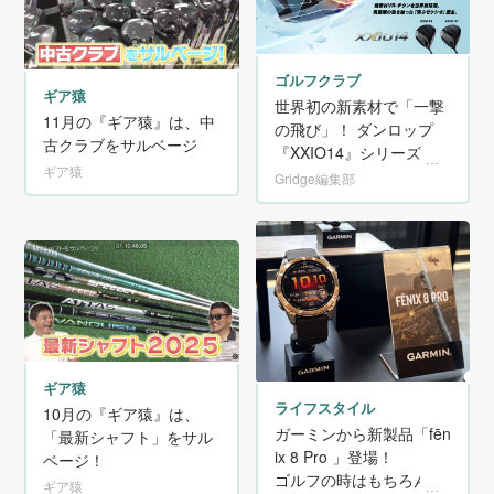
ゴルフクラブ
ギア猿
世界初の新素材で「一撃
11月の『ギア猿』は、中
の飛び」！ ダンロップ
古クラブをサルベージ
『XXIO14』シリーズが1
ギア猿
1月22日に新発売！
Gridge編集部
ギア猿
ライフスタイル
10月の『ギア猿』は、
ガーミンから新製品「fēn
「最新シャフト」をサル
ix 8 Pro 」登場！
ベージ！
ゴルフの時はもちろん、
ギア猿