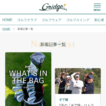
HOME
ゴルフクラブ
ゴルフウェア
ゴルフスイング
初心者
HOME
新着記事一覧
News List
新着記事一覧
ギア猿
7月の『ギア猿』はトラ