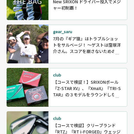
New SRIXON ドライバー投入でメジ
ャー初制覇！
gear_saru
7月の『ギア猿』はトラブルショッ
トをサルベージ！ ～ゲストは窪塚洋
介さん。スコアを崩さないためのリ
カバリー〜
club
【コースで検証！】SRIXONボール
『Z-STAR XV』、『XmaX』『TRI-S
TAR』の３モデルをラウンドしなが
ら徹底試打！
club
【コースで検証】クリーブランド
『RTZ』『RT i-FORGED』ウェッジ