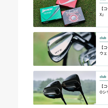
【コ
X』
club
【コ
ウェ
club
【コ
Oシ