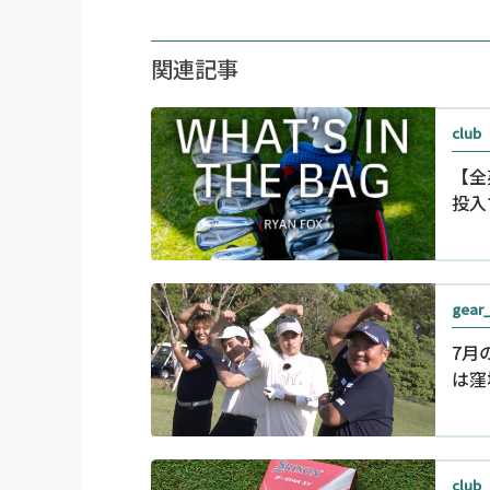
関連記事
club
【全
投入
gear
7月
は窪
club