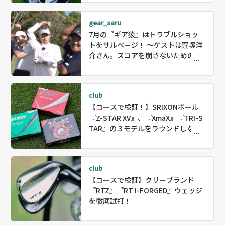
gear_saru
7月の『ギア猿』はトラブルショッ
トをサルベージ！ ～ゲストは窪塚洋
介さん。スコアを崩さないためのリ
カバリー〜
club
【コースで検証！】SRIXONボール
『Z-STAR XV』、『XmaX』『TRI-S
TAR』の３モデルをラウンドしなが
ら徹底試打！
club
【コースで検証】クリーブランド
『RTZ』『RT i-FORGED』ウェッジ
を徹底試打！