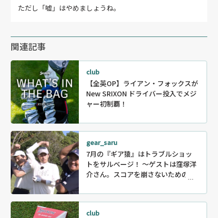
ただし「嘘」はやめましょうね。
関連記事
club
【全英OP】ライアン・フォックスが
New SRIXON ドライバー投入でメジ
ャー初制覇！
gear_saru
7月の『ギア猿』はトラブルショッ
トをサルベージ！ ～ゲストは窪塚洋
介さん。スコアを崩さないためのリ
カバリー〜
club