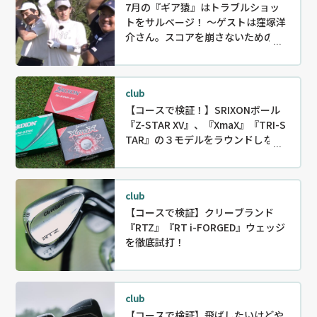
7月の『ギア猿』はトラブルショッ
トをサルベージ！ ～ゲストは窪塚洋
介さん。スコアを崩さないためのリ
カバリー〜
club
【コースで検証！】SRIXONボール
『Z-STAR XV』、『XmaX』『TRI-S
TAR』の３モデルをラウンドしなが
ら徹底試打！
club
【コースで検証】クリーブランド
『RTZ』『RT i-FORGED』ウェッジ
を徹底試打！
club
【コースで検証】飛ばしたいけどや