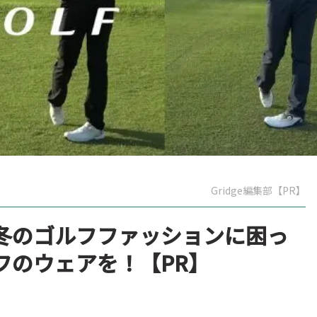
Gridge編集部【PR】
冬のゴルフファッションに困っ
フのウェアを！【PR】