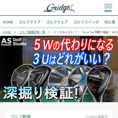
HOME
ゴルフクラブ
ゴルフウェア
ゴルフスイング
初心者
HOME
ゴルフ動画記事一覧
どっちなんだい？！ 3u or 5w 深掘り検証！ AS Golf S
ゴルフ動画
Gridge編集部