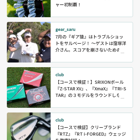
ャー初制覇！
gear_saru
7月の『ギア猿』はトラブルショッ
トをサルベージ！ ～ゲストは窪塚洋
介さん。スコアを崩さないためのリ
カバリー〜
club
【コースで検証！】SRIXONボール
『Z-STAR XV』、『XmaX』『TRI-S
TAR』の３モデルをラウンドしなが
ら徹底試打！
club
【コースで検証】クリーブランド
『RTZ』『RT i-FORGED』ウェッジ