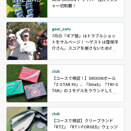
ャー初制覇！
gear_saru
7月の『ギア猿』はトラブルショッ
トをサルベージ！ ～ゲストは窪塚洋
介さん。スコアを崩さないためのリ
カバリー〜
club
【コースで検証！】SRIXONボール
『Z-STAR XV』、『XmaX』『TRI-S
TAR』の３モデルをラウンドしなが
ら徹底試打！
club
【コースで検証】クリーブランド
『RTZ』『RT i-FORGED』ウェッジ