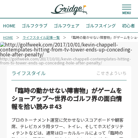
HOME
ゴルフクラブ
ゴルフウェア
ゴルフスイング
初心者
HOME
ライフスタイル記事一覧
「臨時の動かせない障害物」がゲームをショ
http://golfweek.com/2017/10/01/kevin-chappell-contemplates-hitting-
from-tv-tower-ends-up-conceding-hole-after-penalty/
ライフスタイル
こせきよういち
「臨時の動かせない障害物」がゲームを
ショーアップ～世界のゴルフ界の面白情
報を拾い読み＃43
プロのトーナメント運営に欠かせないスコアボードや観客
席、テレビカメラ用タワー、トイレ、そしてホスピタリテ
ィテントなどは、通常はローカルルールによって「臨時の