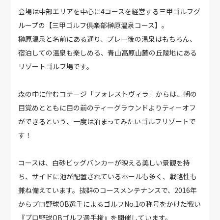
会場は中部エリアを中心に4コースを経営する三甲ゴルフグ
ループの【三甲ゴルフ倶楽部榊原温泉コース】。
榊原温泉と名前にある通り、プレー後の温泉はもちろん、
宿泊しての温泉も楽しめる、青山高原山麓の丘陵地にある
リゾートゴルフ場です。
森の中に佇むコテージ「フォレストヴィラ」からは、朝の
目覚めとともに目の前のティーグラウンドよりティーオフ
ができるという、一度は泊まってみたいゴルフリゾートで
す！
コースは、白砂ビッグバンカーが映える美しい景観を持
ち、サイドに池が配置されているホールも多く、戦略性も
兼ね備えています。抜群のコースメンテナンスで、2016年
からプロ野球OB選手によるゴルフNo.1の称号をかけた戦い
『プロ野球OBゴルフ選手権』を開催しています。