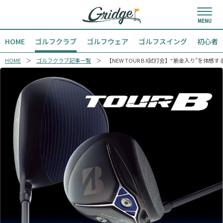
HOME
ゴルフクラブ
ゴルフウェア
ゴルフスイング
初心者
HOME
ゴルフクラブ記事一覧
【NEW TOUR B X試打会】“筋金入り”を体感