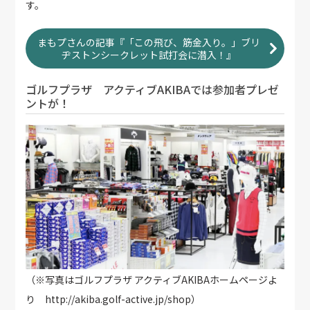
す。
まもプさんの記事『「この飛び、筋金入り。」ブリ
ヂストンシークレット試打会に潜入！』
ゴルフプラザ アクティブAKIBAでは参加者プレゼ
ントが！
（※写真はゴルフプラザ アクティブAKIBAホームページよ
り http://akiba.golf-active.jp/shop）