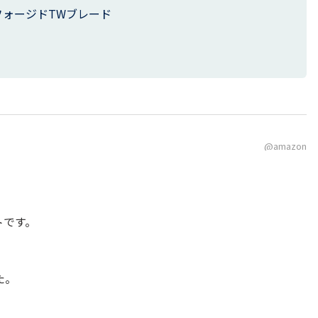
フォージドTWブレード
@amazon
トです。
た。