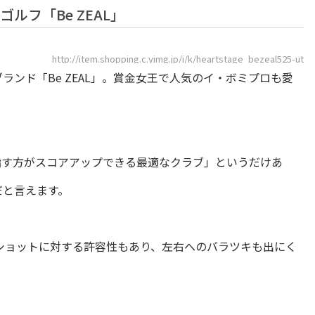
ルフ「Be ZEAL」
http://item.shopping.c.yimg.jp/i/k/heartstage_bezeal525-ut
ブランド「Be ZEAL」。賞金女王で人気のイ・ボミプロも愛
指す方がスコアアップできる最適なクラブ」というだけあ
だと言えます。
ショットに対する許容性もあり、左右へのバラツキも出にく