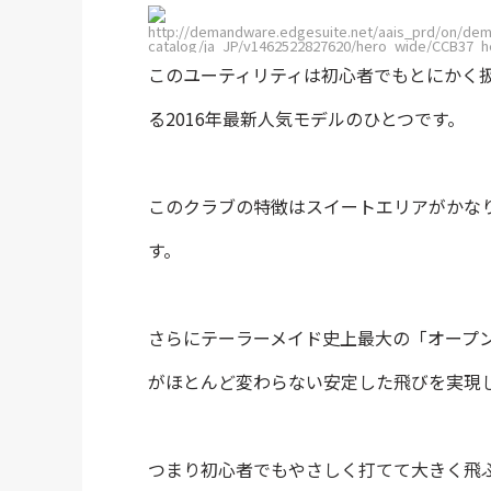
http://demandware.edgesuite.net/aais_prd/on/dem
catalog/ja_JP/v1462522827620/hero_wide/CCB37_h
このユーティリティは初心者でもとにかく
る2016年最新人気モデルのひとつです。
このクラブの特徴はスイートエリアがかな
す。
さらにテーラーメイド史上最大の「オープ
がほとんど変わらない安定した飛びを実現
つまり初心者でもやさしく打てて大きく飛