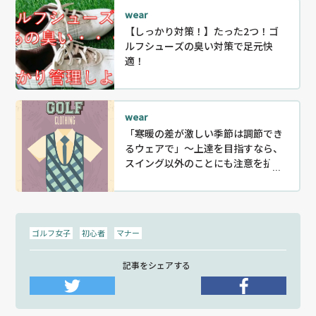
wear
【しっかり対策！】たった2つ！ゴ
ルフシューズの臭い対策で足元快
適！
wear
「寒暖の差が激しい季節は調節でき
るウェアで」～上達を目指すなら、
スイング以外のことにも注意を払お
う！〈2〉
ゴルフ女子
初心者
マナー
記事をシェアする