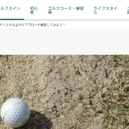
ゴルフスイン
初心
ゴルフコース・練習
ライフスタイ
グ
者
場
ル
チン♪土の上からアプローチ練習してみよう！