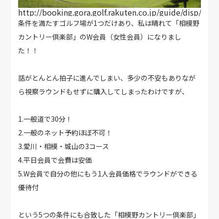
http://booking.gora.golf.rakuten.co.jp/guide/disp/c_i
条件を満たすゴルフ場が1つだけあり、私は晴れて「相模野
カントリー倶楽部」のW会員（女性会員）になりまし
た！！
話がとんとん拍子に進んでしまい、多少の不安もありなが
ら視察ラウンドもせずに購入してしまったわけですが、
1.一般道で30分！
2.一般のネット予約ほぼ不可！
3.愛川・相模・城山の3コース
4.平日会員で会費は安価
5.W会員で自分の他にもう1人会員価格でラウンドができる
優待付
という5つの条件にも合致した「相模野カントリー倶楽部」