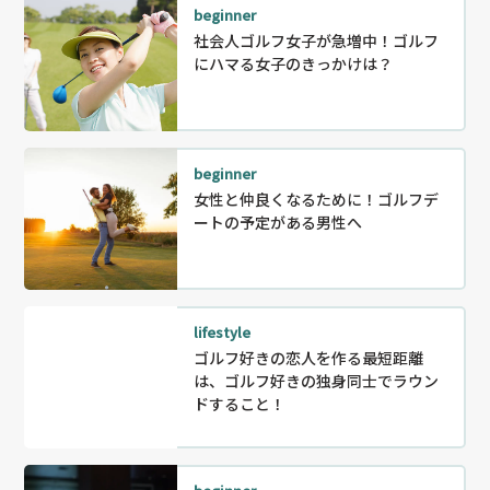
beginner
社会人ゴルフ女子が急増中！ゴルフ
にハマる女子のきっかけは？
beginner
女性と仲良くなるために！ゴルフデ
ートの予定がある男性へ
lifestyle
ゴルフ好きの恋人を作る最短距離
は、ゴルフ好きの独身同士でラウン
ドすること！