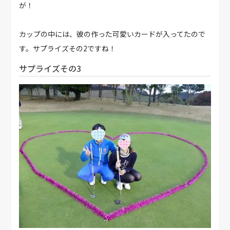
が！
カップの中には、彼の作った可愛いカードが入ってたので
す。サプライズその2ですね！
サプライズその3