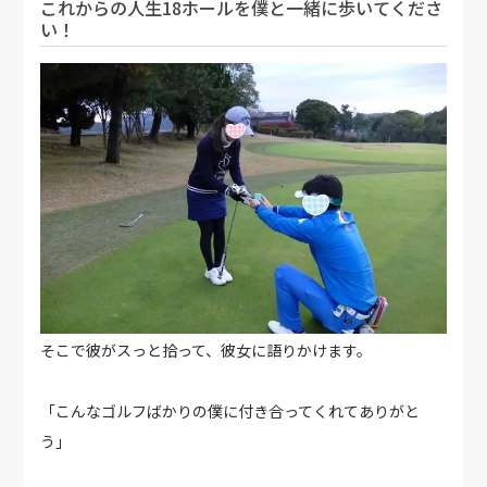
これからの人生18ホールを僕と一緒に歩いてくださ
い！
そこで彼がスっと拾って、彼女に語りかけます。
「こんなゴルフばかりの僕に付き合ってくれてありがと
う」