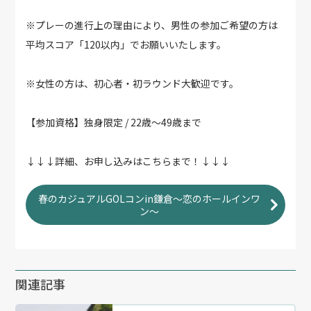
※プレーの進行上の理由により、男性の参加ご希望の方は
平均スコア「120以内」でお願いいたします。
※女性の方は、初心者・初ラウンド大歓迎です。
【参加資格】独身限定 / 22歳〜49歳まで
↓↓↓詳細、お申し込みはこちらまで！↓↓↓
春のカジュアルGOLコンin鎌倉～恋のホールインワ
ン～
関連記事