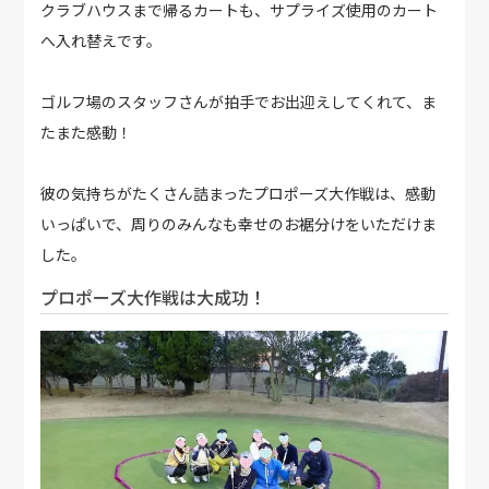
クラブハウスまで帰るカートも、サプライズ使用のカート
へ入れ替えです。
ゴルフ場のスタッフさんが拍手でお出迎えしてくれて、ま
たまた感動！
彼の気持ちがたくさん詰まったプロポーズ大作戦は、感動
いっぱいで、周りのみんなも幸せのお裾分けをいただけま
した。
プロポーズ大作戦は大成功！