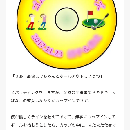
「さあ、最後までちゃんとホールアウトしようね」
とパッティングをしますが、突然の出来事でドキドキしっ
ぱなしの彼女はなかなかカップインできず。
彼が優しくラインを教えてあげて、無事にカップインして
ボールを拾おうとしたら、カップの中に、またまた仕掛け