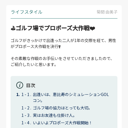
ライフスタイル
菊間 由美子
⛳️ゴルフ場でプロポーズ大作戦❤️
ゴルフがきっかけで出逢った二人が1年の交際を経て、男性
がプロポース大作戦を決行❣️
その素敵な作戦のお手伝いをさせていただきましたので、
ご紹介したいと思います。
目次
出逢いは、恵比寿のシミュレーションGOL
コン。
ゴルフ場の協力はとっても大切。
実はお友達も仕掛け人。
いよいよプロポーズ大作戦開始！