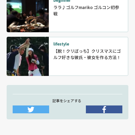
beginner
ララ♪ゴルフmariko ゴルコン初参
戦
lifestyle
【脱！クリぼっち】クリスマスにゴ
ルフ好きな彼氏・彼女を作る方法！
記事をシェアする