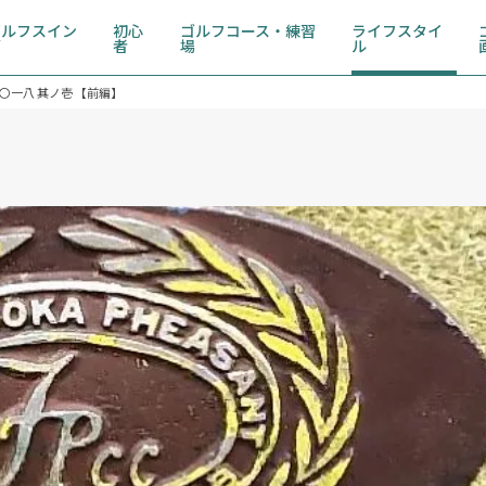
ゴルフスイン
初心
ゴルフコース・練習
ライフスタイ
グ
者
場
ル
〇一八 其ノ壱 【前編】