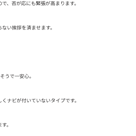
ので、否が応にも緊張が高まります。
ちない挨拶を済ませます。
人そうで一安心。
しくナビが付いていないタイプです。
ます。