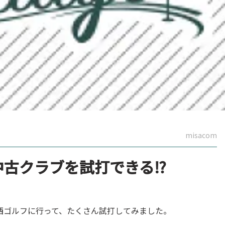
misacom
中古クラブを試打できる⁉︎
西ゴルフに行って、たくさん試打してみました。