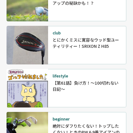
アップの秘訣かも！？
club
とにかくミスに寛容なウッド型ユー
ティリティー！SRIXON Z H85
lifestyle
【第61話】負け方！〜100切れない
日記～
beginner
絶対にダフりたくない！トップした
くない！ときのPW＆9番アイアンの