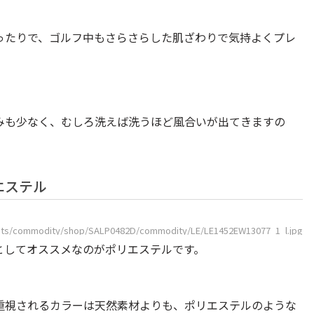
ったりで、ゴルフ中もさらさらした肌ざわりで気持よくプレ
みも少なく、むしろ洗えば洗うほど風合いが出てきますの
エステル
tents/commodity/shop/SALP0482D/commodity/LE/LE1452EW13077_1_l.jpg
としてオススメなのがポリエステルです。
重視されるカラーは天然素材よりも、ポリエステルのような