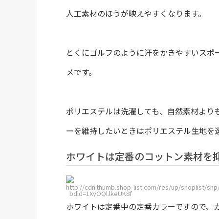
人工素材のほうが映えやすくなります。
とくにゴルフのように汗をかきやすいスポ
メです。
ポリエステルは洗濯しても、自然素材より
ーを維持したいときはポリエステル生地を
ホワイトは定番のコットン素材を
http://cdn.thumb.shop-list.com/res/up/shoplist/s
_bdld=1XyOQl.lkeUK8f
ホワイトは定番中の定番カラーですので、