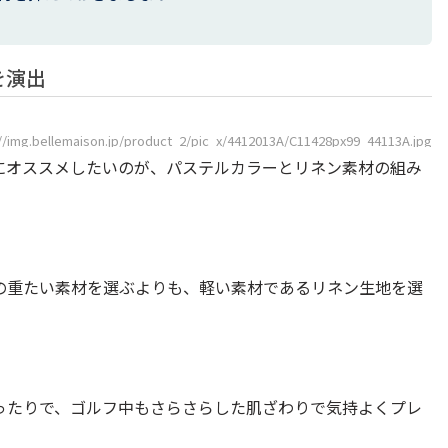
を演出
://img.bellemaison.jp/product_2/pic_x/4412013A/C11428px99_44113A.jpg
にオススメしたいのが、パステルカラーとリネン素材の組み
の重たい素材を選ぶよりも、軽い素材であるリネン生地を選
ったりで、ゴルフ中もさらさらした肌ざわりで気持よくプレ