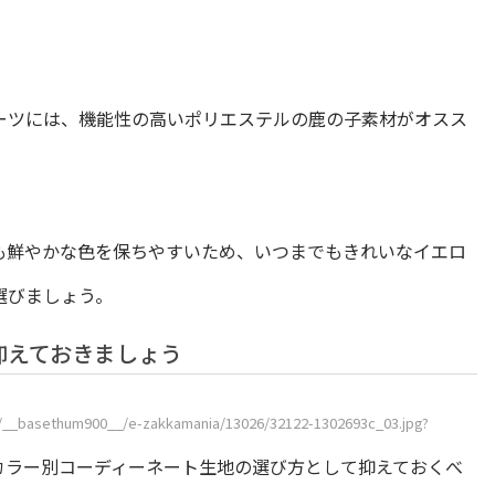
ーツには、機能性の高いポリエステルの鹿の子素材がオスス
も鮮やかな色を保ちやすいため、いつまでもきれいなイエロ
選びましょう。
抑えておきましょう
hp/__basethum900__/e-zakkamania/13026/32122-1302693c_03.jpg?
カラー別コーディーネート生地の選び方として抑えておくべ