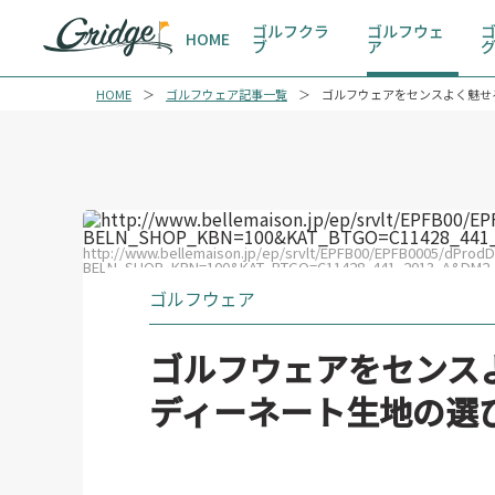
ゴルフクラ
ゴルフウェ
HOME
ブ
ア
HOME
ゴルフウェア記事一覧
ゴルフウェアをセンスよく魅せ
http://www.bellemaison.jp/ep/srvlt/EPFB00/EPFB0005/dProd
BELN_SHOP_KBN=100&KAT_BTGO=C11428_441_2013_A&DM
ゴルフウェア
ゴルフウェアをセンス
ディーネート生地の選