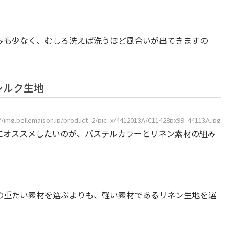
みも少なく、むしろ洗えば洗うほど風合いが出てきますの
シルク生地
://img.bellemaison.jp/product_2/pic_x/4412013A/C11428px99_44113A.jpg
にオススメしたいのが、パステルカラーとリネン素材の組み
の重たい素材を選ぶよりも、軽い素材であるリネン生地を選