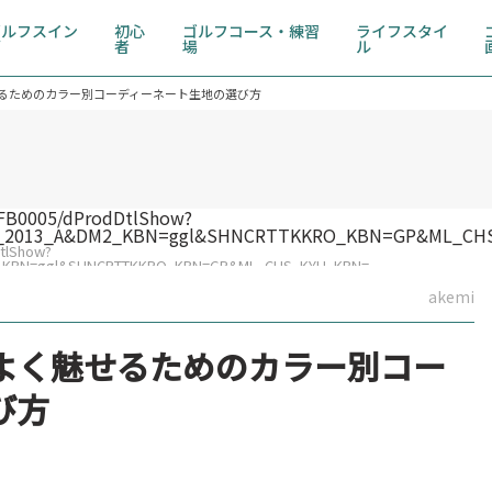
ゴルフスイン
初心
ゴルフコース・練習
ライフスタイ
グ
者
場
ル
るためのカラー別コーディーネート生地の選び方
DtlShow?
2_KBN=ggl&SHNCRTTKKRO_KBN=GP&ML_CHS_KYU_KBN=
akemi
よく魅せるためのカラー別コー
び方