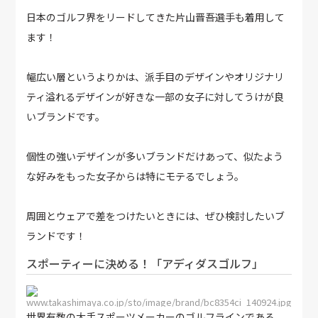
日本のゴルフ界をリードしてきた片山晋吾選手も着用して
ます！
幅広い層というよりかは、派手目のデザインやオリジナリ
ティ溢れるデザインが好きな一部の女子に対してうけが良
いブランドです。
個性の強いデザインが多いブランドだけあって、似たよう
な好みをもった女子からは特にモテるでしょう。
周囲とウェアで差をつけたいときには、ぜひ検討したいブ
ランドです！
スポーティーに決める！「アディダスゴルフ」
http://www.takashimaya.co.jp/sto/image/brand/bc8354ci_140924.jpg
世界有数の大手スポーツメーカーのゴルフラインである