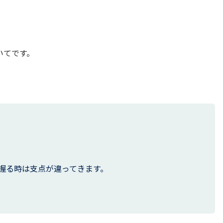
いてです。
。
握る時は支点が違ってきます。