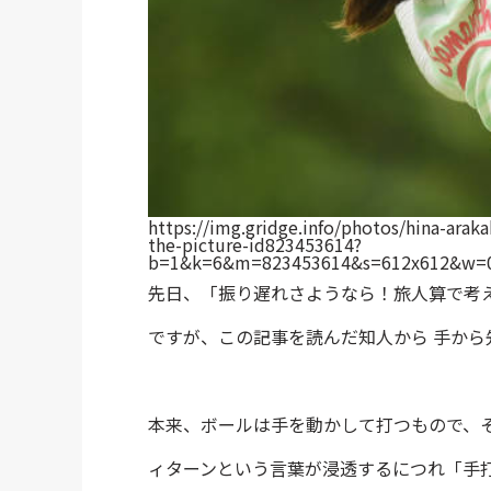
https://img.gridge.info/photos/hina-araka
the-picture-id823453614?
b=1&k=6&m=823453614&s=612x612&w=0&
先日、「振り遅れさようなら！旅人算で考
ですが、この記事を読んだ知人から 手か
本来、ボールは手を動かして打つもので、
ィターンという言葉が浸透するにつれ「手