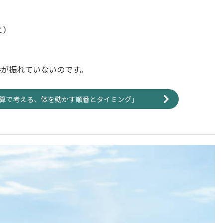
と）
手が振れていないのです。
算で考える、体を動かす順番とタイミング」