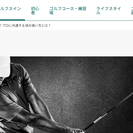
ゴルフスイン
初心
ゴルフコース・練習
ライフスタイ
グ
者
場
ル
？プロに共通する体の使い方とは？