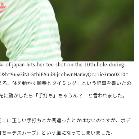
ki-of-japan-hits-her-tee-shot-on-the-10th-hole-during-
h=9uyGiNLGtbiEAuii8ijcebwnNanVyQcJ1ie3rao0X10=
える、体を動かす順番とタイミング」という記事を書いたの
ら先に動かしたら「手打ち」ちゃうん？ と言われました。
そこに正しい手打ちとか間違ったとかはないのですが、ボデ
打ち＝デスムーブ」という風になってしまいました。