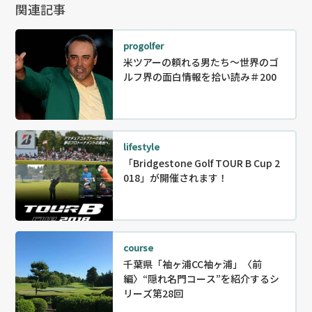
関連記事
progolfer
米ツアーの頼れる男たち～世界のゴ
ルフ界の面白情報を拾い読み＃200
lifestyle
「Bridgestone Golf TOUR B Cup 2
018」が開催されます！
course
千葉県「袖ヶ浦CC袖ヶ浦」〈前
編〉“隠れ名門コース”を紹介するシ
リーズ第28回