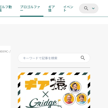
ゴルフ動
プロゴルファ
ギア
イベン
画
ー
猿
ト
6Vl4C-/