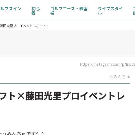
ゴルフスイン
初心
ゴルフコース・練習
ライフスタイ
グ
者
場
ル
×藤田光里プロイベントレポート！
https://instagram.com/p/Bi528
うみんちゅ
ソフト×藤田光里プロイベントレ
うみんちゅです^_^