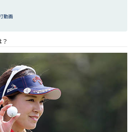
打動画
は？