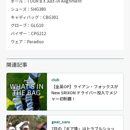
ボール：TOUR B X Just-in Alignment
シューズ：SHG380
キャディバッグ：CBG301
グローブ：GLG10
バイザー：CPG212
ウェア：Paradiso
関連記事
club
【全英OP】ライアン・フォックスが
New SRIXON ドライバー投入でメジ
ャー初制覇！
gear_saru
7月の『ギア猿』はトラブルショッ