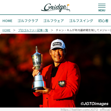
HOME
ゴルフクラブ
ゴルフウェア
ゴルフスイング
初心者
HOME
プロゴルファー記事一覧
チャン・キムが年内最終戦を制してメジャー
https://twitter.com/JGTO_official/