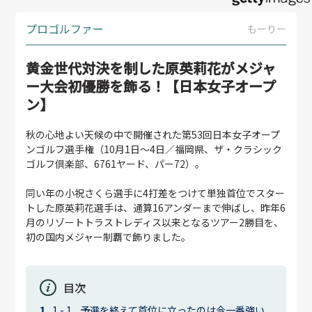
プロゴルファー
もーりー
黄金世代対決を制した原英莉花がメジャ
ー大会初優勝を飾る！【日本女子オープ
ン】
秋の心地よい天候の中で開催された第53回日本女子オープ
ンゴルフ選手権（10月1日～4日／福岡県、ザ・クラシック
ゴルフ倶楽部、6761ヤード、パー72）。
同い年の小祝さくら選手に4打差をつけて単独首位でスター
トした原英莉花選手は、通算16アンダーまで伸ばし、昨年6
月のリゾートトラストレディス以来となるツアー2勝目を、
初の国内メジャー制覇で飾りました。
目次
予選を終えて首位に立ったのは今一番強い