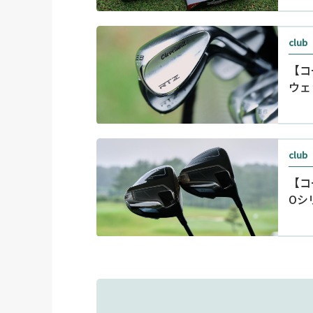
club
【コ
ウェ
club
【コ
Oシ