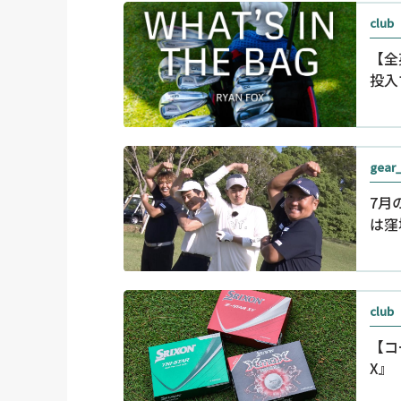
club
【全
投入
gear
7月
は窪
club
【コ
X』