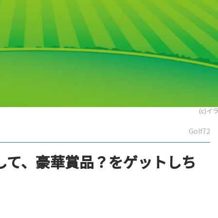
(c)イ
Golf72
して、豪華賞品？をゲットしち