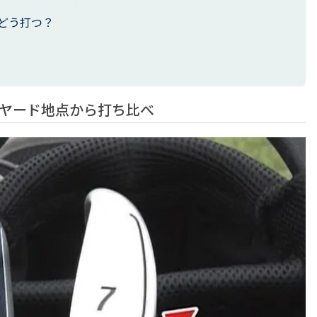
どう打つ？
8ヤード地点から打ち比べ