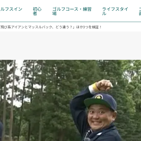
ゴルフスイン
初心
ゴルフコース・練習
ライフスタイ
グ
者
場
ル
「飛び系アイアンとマッスルバック、どう違う？」ほか3つを検証！