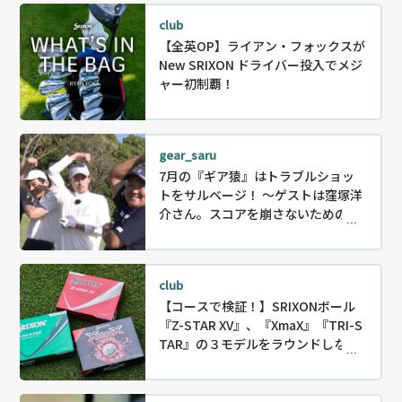
club
【全英OP】ライアン・フォックスが
New SRIXON ドライバー投入でメジ
ャー初制覇！
gear_saru
7月の『ギア猿』はトラブルショッ
トをサルベージ！ ～ゲストは窪塚洋
介さん。スコアを崩さないためのリ
カバリー〜
club
【コースで検証！】SRIXONボール
『Z-STAR XV』、『XmaX』『TRI-S
TAR』の３モデルをラウンドしなが
ら徹底試打！