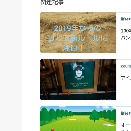
関連記事
lifest
10
バン
cour
アイ
lifest
オー