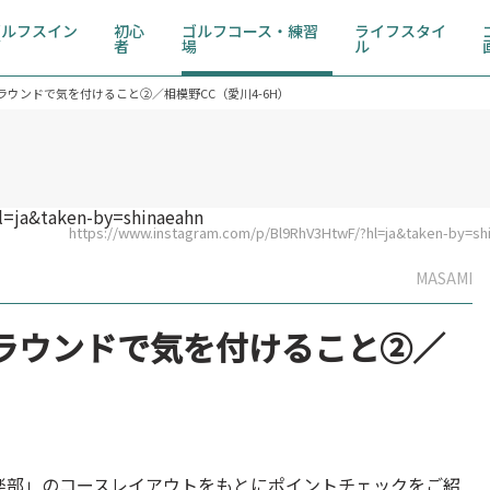
ゴルフスイン
初心
ゴルフコース・練習
ライフスタイ
グ
者
場
ル
ウンドで気を付けること②／相模野CC（愛川4-6H）
https://www.instagram.com/p/Bl9RhV3HtwF/?hl=ja&taken-by=sh
MASAMI
ラウンドで気を付けること②／
）
楽部」のコースレイアウトをもとにポイントチェックをご紹