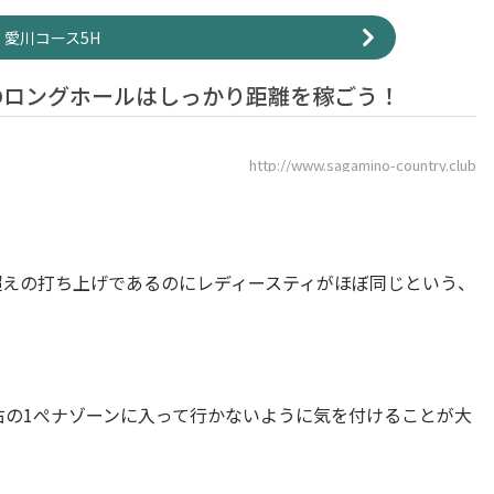
愛川コース5H
のロングホールはしっかり距離を稼ごう！
http://www.sagamino-country.club
超えの打ち上げであるのにレディースティがほぼ同じという、
右の1ぺナゾーンに入って行かないように気を付けることが大