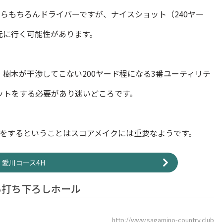
ならもちろんドライバーですが、ナイスショット（240ヤー
元に行く可能性があります。
樹木が干渉してこない200ヤード程になる3番ユーティリテ
ットをする必要があり迷いどころです。
トをするということはスコアメイクには重要なようです。
愛川コース4H
る打ち下ろしホール
http://www.sagamino-country.club