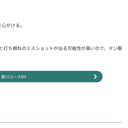
を心がける。
ッと打ち損ねのミスショットが出る可能性が高いので、マン振
。
愛川コース6H