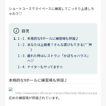
ショートコースでマイペースに練習してこっそり上達しち
ゃおう♡
目次
本格的な9ホールに練習場も併設♪
あなたは上級者？そんな遊びもできる( *´艸
｀)
疲れた時はレストラン「かぼちゃハウス」
へ♡
ナイターもやってます☆
本格的な9ホールに練習場も併設♪
http://www.mars.dti.ne.jp/~rasta/chiba/img/tibakosua.jpg
広めの練習場が併設されています。