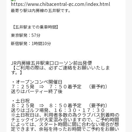
https://www.chibacentral-gc.com/index.html
最寄り駅は内房線の五井駅です。
【五井駅までの乗車時間】
東京駅発：57分
新宿駅発：1時間10分
JR内房線五井駅東口ローソン前出発便
【ご利用の際は、必ずご連絡をお願いいたしま
す。】
・オープンコンペ開催日
７：２５発 ⇒ ７：５０着予定 （要予約）
送りはパーティー終了後
・土日祝
８：２５発 ⇒ ８：５０着予定 （要予約）
送りはゴルフ場発、１６：３０・１７：３０
※土日祝日は、利用者多数の為クラブバス到着時の
チェックインが大変混み合いますので、ご予約時間
によっては、スタート時間に間に合わない場合が想
定できます、余裕を持ったお時間でご予約をお願い