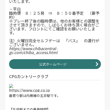
いたします。
・平日
臨時便 ８：２５発 ⇒ ８：５０着予定 （要予
約）
※プレー終了後の臨時便は、他のお客様との調整を
させて頂きますので、しばらくお待ち頂く場合がご
ざいます、フロントにてご確認をお願いいたしま
す。
注）火曜日完全セルフデーは 『バス』 の運行が
ございません。
https://www.chibacentral-
gc.com/chiba_access.html
公式ホームページ
CPGカントリークラブ
https://www.cpg.co.jp
最寄り駅は内房線の五井駅です。
【五井駅までの乗車時間】