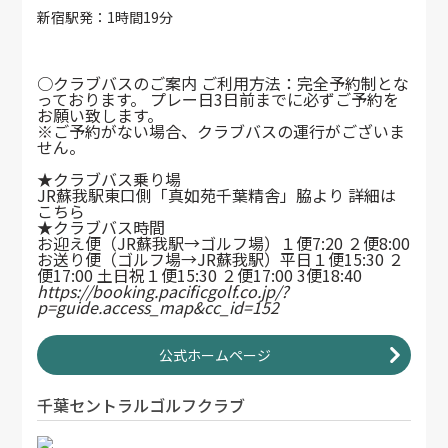
新宿駅発：1時間19分
○クラブバスのご案内 ご利用方法：完全予約制とな
っております。 プレー日3日前までに必ずご予約を
お願い致します。
※ご予約がない場合、クラブバスの運行がございま
せん。
★クラブバス乗り場
JR蘇我駅東口側「真如苑千葉精舎」脇より 詳細は
こちら
★クラブバス時間
お迎え便（JR蘇我駅→ゴルフ場）１便7:20 ２便8:00
お送り便（ゴルフ場→JR蘇我駅）平日１便15:30 ２
便17:00 土日祝１便15:30 ２便17:00 3便18:40
https://booking.pacificgolf.co.jp/?
p=guide.access_map&cc_id=152
公式ホームページ
千葉セントラルゴルフクラブ