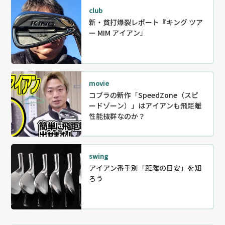
club
新・貧打爆裂レポート『キング ツア
ー MIM アイアン』
movie
コブラの新作「SpeedZone（スピ
ードゾーン）」はアイアンも飛距離
性能抜群なのか？
swing
アイアン番手別「距離の目安」を知
ろう