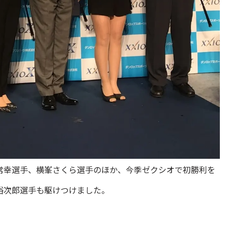
常幸選手、横峯さくら選手のほか、今季ゼクシオで初勝利を
裕次郎選手も駆けつけました。