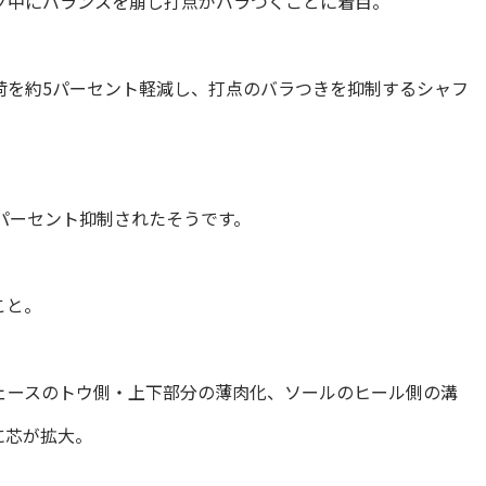
グ中にバランスを崩し打点がバラつくことに着目。
荷を約5パーセント軽減し、打点のバラつきを抑制するシャフ
パーセント抑制されたそうです。
こと。
ェースのトウ側・上下部分の薄肉化、ソールのヒール側の溝
に芯が拡大。