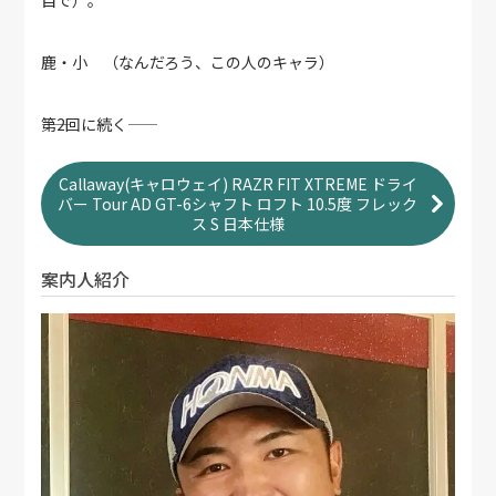
鹿・小 （なんだろう、この人のキャラ）
――第2回に続く――
Callaway(キャロウェイ) RAZR FIT XTREME ドライ
バー Tour AD GT-6シャフト ロフト 10.5度 フレック
ス S 日本仕様
案内人紹介