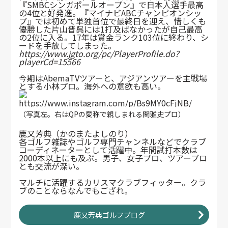
『SMBCシンガポールオープン』で日本人選手最高
の4位と好発進。『マイナビABCチャンピオンシッ
プ』では初めて単独首位で最終日を迎え、惜しくも
優勝した片山晋呉には1打及ばなかったが自己最高
の2位に入る。17年は賞金ランク103位に終わり、シ
ードを手放してしまった。
https://www.jgto.org/pc/PlayerProfile.do?
playerCd=15566
今期はAbemaTVツアーと、アジアンツアーを主戦場
とする小林プロ。海外への意欲も高い。
https://www.instagram.com/p/Bs9MY0cFjNB/
（写真左。右はQPの愛称で親しまれる関雅史プロ）
鹿又芳典（かのまたよしのり）
各ゴルフ雑誌やゴルフ専門チャンネルなどでクラブ
コーディネーターとして活躍中。年間試打本数は
2000本以上にも及ぶ。男子、女子プロ、ツアープロ
とも交流が深い。
マルチに活躍するカリスマクラブフィッター。クラ
ブのことならなんでもござれ。
鹿又芳典ゴルフブログ