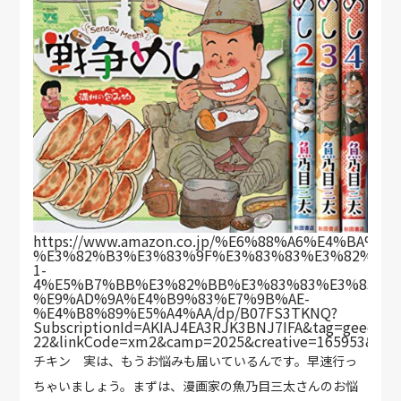
https://www.amazon.co.jp/%E6%88%A6%E4%BA%
%E3%82%B3%E3%83%9F%E3%83%83%E3%82%AF-
1-
4%E5%B7%BB%E3%82%BB%E3%83%83%E3%83%88
%E9%AD%9A%E4%B9%83%E7%9B%AE-
%E4%B8%89%E5%A4%AA/dp/B07FS3TKNQ?
SubscriptionId=AKIAJ4EA3RJK3BNJ7IFA&tag=geechs-
22&linkCode=xm2&camp=2025&creative=165953&cre
チキン 実は、もうお悩みも届いているんです。早速行っ
ちゃいましょう。まずは、漫画家の魚乃目三太さんのお悩