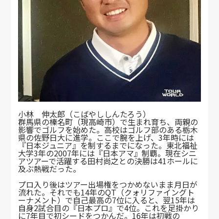
小林 伸太郎（こばやししんたろう）
群馬県の榛名町（現高崎市）で生まれ育ち、両親の
影響でゴルフを始めた。高校はゴルフ部のある栃木
県の佐野日大に進学。ここで腕を上げ、3年時には
『日本ジュニア』を制するまでになった。東北福祉
大学3年の2007年には『日本アマ』制覇。現在シニ
アツアーで活躍する田村尚之との決勝は41ホールに
及ぶ熱戦だった。
プロ入り後はツアー出場権をつかめないまま月日が
流れた。それでも14年のQT（クォリファイングト
ーナメント）で自己最高の7位に入ると、翌15年は
自身2試合目の『日本プロ』で4位。これを足掛かり
に7年目で初シードをつかんだ。16年は初戦の