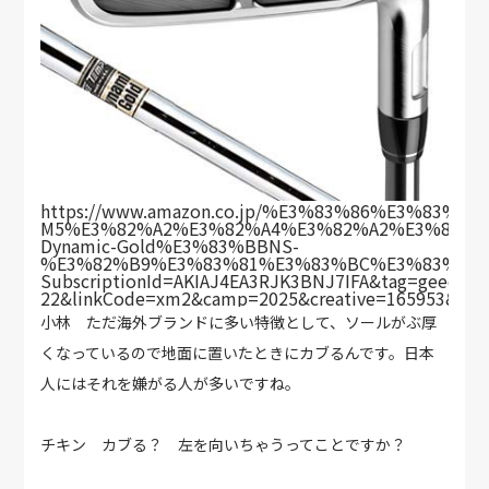
https://www.amazon.co.jp/%E3%83%86%E3%83
M5%E3%82%A2%E3%82%A4%E3%82%A2%E3%83%B
Dynamic-Gold%E3%83%BBNS-
%E3%82%B9%E3%83%81%E3%83%BC%E3%83%AB%E
SubscriptionId=AKIAJ4EA3RJK3BNJ7IFA&tag=geechs-
22&linkCode=xm2&camp=2025&creative=165953&cre
小林 ただ海外ブランドに多い特徴として、ソールがぶ厚
くなっているので地面に置いたときにカブるんです。日本
人にはそれを嫌がる人が多いですね。
チキン カブる？ 左を向いちゃうってことですか？