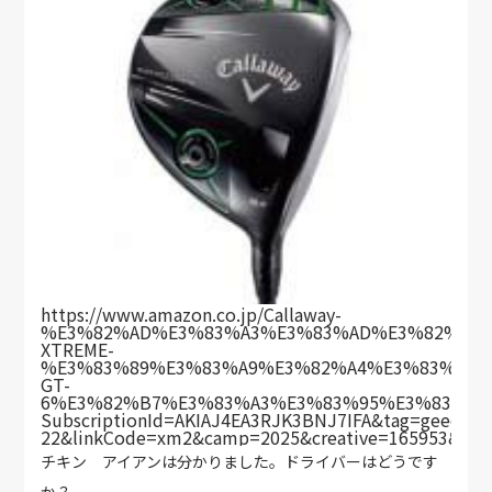
https://www.amazon.co.jp/Callaway-
%E3%82%AD%E3%83%A3%E3%83%AD%E3%82%A6%
XTREME-
%E3%83%89%E3%83%A9%E3%82%A4%E3%83%90%
GT-
6%E3%82%B7%E3%83%A3%E3%83%95%E3%83%88/d
SubscriptionId=AKIAJ4EA3RJK3BNJ7IFA&tag=geechs-
22&linkCode=xm2&camp=2025&creative=165953&cre
チキン アイアンは分かりました。ドライバーはどうです
か？