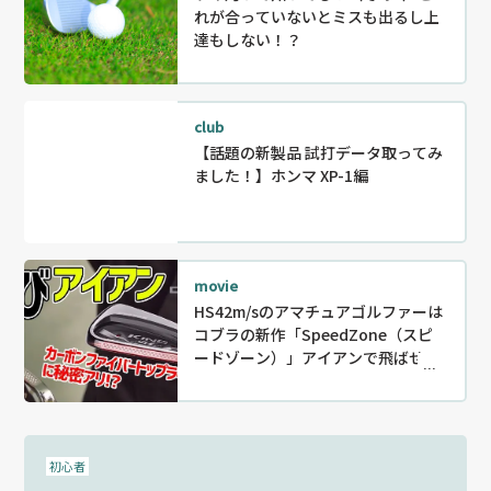
れが合っていないとミスも出るし上
達もしない！？
club
【話題の新製品 試打データ取ってみ
ました！】ホンマ XP-1編
movie
HS42m/sのアマチュアゴルファーは
コブラの新作「SpeedZone（スピ
ードゾーン）」アイアンで飛ばせる
のか？
初心者