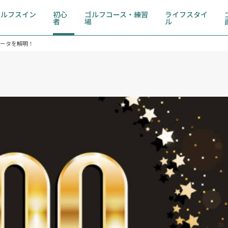
ゴルフスイン
初心
ゴルフコース・練習
ライフスタイ
グ
者
場
ル
データを解明！