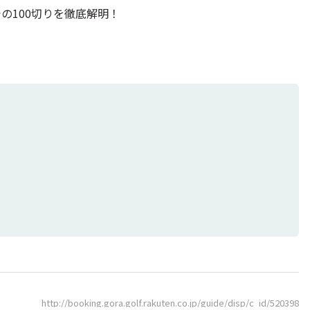
の100切りを徹底解明！
http://booking.gora.golf.rakuten.co.jp/guide/disp/c_id/520398