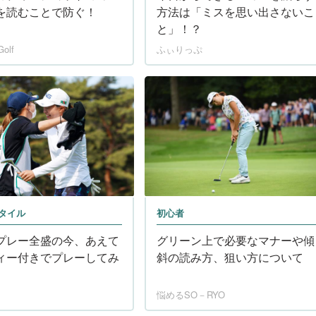
を読むことで防ぐ！
方法は「ミスを思い出さないこ
と」！？
olf
ふぃりっぷ
タイル
初心者
プレー全盛の今、あえて
グリーン上で必要なマナーや傾
ィー付きでプレーしてみ
斜の読み方、狙い方について
悩めるSO－RYO