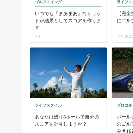
ゴルフスイング
ライフス
いつでも「まあまあ」なショッ
【完全
トが結果としてスコアを作りま
にゴル
す
アビ
ノザ＠ゴ
ライフスタイル
プロゴル
あなたは残り3ホールで自分の
ポール
スコアを計算しますか？
のゴル
み＃18