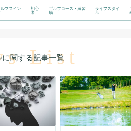
ゴルフスイン
初心
ゴルフコース・練習
ライフスタイ
グ
者
場
ル
s List
ルに関する記事一覧