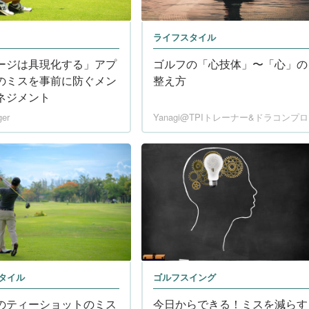
ライフスタイル
ージは具現化する」アプ
ゴルフの「心技体」〜「心」の
のミスを事前に防ぐメン
整え方
ネジメント
ger
Yanagi@TPIトレーナー&ドラコンプロ
タイル
ゴルフスイング
のティーショットのミス
今日からできる！ミスを減らす