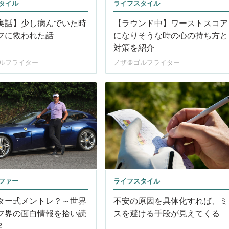
タイル
ライフスタイル
実話】少し病んでいた時
【ラウンド中】ワーストスコア
フに救われた話
になりそうな時の心の持ち方と
対策を紹介
ルフライター
ノザ＠ゴルフライター
ファー
ライフスタイル
ター式メントレ？～世界
不安の原因を具体化すれば、ミ
フ界の面白情報を拾い読
スを避ける手段が見えてくる
2