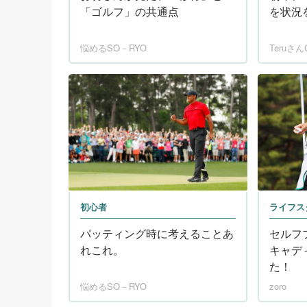
「ゴルフ」の共通点
を状況
悩めるSO－RYO
TeruさんG
初心者
ライフス
パッティング時に考えることあ
セルフ
れこれ。
キャデ
た！
悩めるSO－RYO
zoro