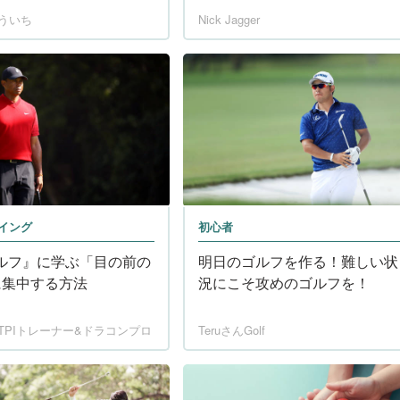
ういち
Nick Jagger
イング
初心者
ルフ』に学ぶ「目の前の
明日のゴルフを作る！難しい状
に集中する方法
況にこそ攻めのゴルフを！
i@TPIトレーナー&ドラコンプロ
TeruさんGolf