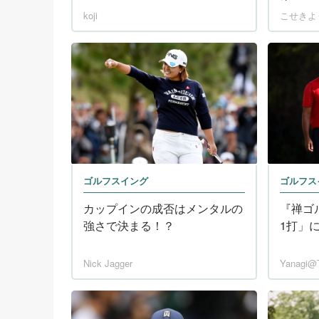
koji
こせきよ
ゴルフスイング
ゴルフス
カップインの成否はメンタルの
『禅ゴ
強さで決まる！？
1打」
Nick Jagger
Yanag