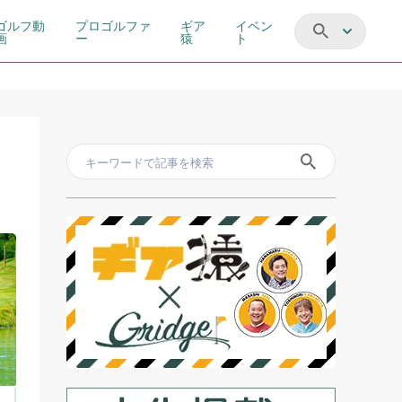
ゴルフ動
プロゴルファ
ギア
イベン
画
ー
猿
ト