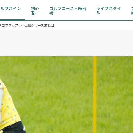
ゴルフスイン
初心
ゴルフコース・練習
ライフスタイ
グ
者
場
ル
スコアアップ！～上達シリーズ第61回